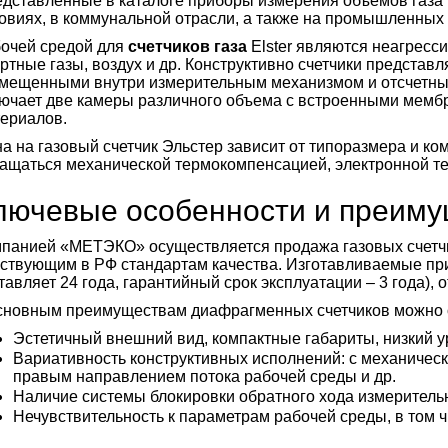
дставленные в каталоге приборы измерения объемов газа
овиях, в коммунальной отрасли, а также на промышленных
очей средой для
счетчиков газа
Elster являются неагресси
ртные газы, воздух и др. Конструктивно счетчики представл
мещенными внутри измерительным механизмом и отсчетным
ючает две камеры различного объема с встроенными мембр
ериалов.
а на газовый счетчик Эльстер зависит от типоразмера и ко
ащаться механической термокомпенсацией, электронной те
лючевые особенности и преиму
панией «МЕТЭКО» осуществляется продажа газовых счетч
ствующим в РФ стандартам качества. Изготавливаемые пр
тавляет 24 года, гарантийный срок эксплуатации – 3 года),
сновным преимуществам диафрагменных счетчиков можно 
Эстетичный внешний вид, компактные габариты, низкий 
Вариативность конструктивных исполнений: с механичес
правым направлением потока рабочей среды и др.
Наличие системы блокировки обратного хода измеритель
Нечувствительность к параметрам рабочей среды, в том ч