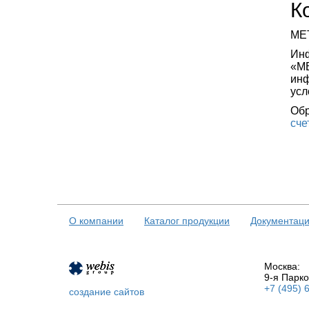
К
МЕТ
Инф
«МЕ
инф
усл
Обр
сче
О компании
Каталог продукции
Документац
Москва:
9-я Парко
+7 (495) 
создание сайтов