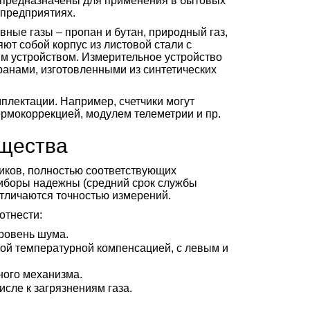
 предназначены для применения в бытовых
 предприятиях.
вные газы – пропан и бутан, природный газ,
яют собой корпус из листовой стали с
 устройством. Измерительное устройство
анами, изготовленными из синтетических
мплектации. Например, счетчики могут
рмокоррекцией, модулем телеметрии и пр.
щества
иков, полностью соответствующих
иборы надежны (средний срок службы
 отличаются точностью измерений.
отнести:
уровень шума.
кой температурной компенсацией, с левым и
ного механизма.
исле к загрязнениям газа.