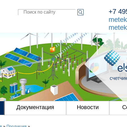
+7
49
metek
metek
счетчик
Документация
Новости
С
я
»
Продукция
»