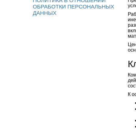
ПОЛИТИКА В ОТНОШЕНИИ
Пре
усл
ОБРАБОТКИ ПЕРСОНАЛЬНЫХ
ДАННЫХ
Раб
ине
раз
вкл
мат
Цен
осн
К
Ком
дей
сос
К о