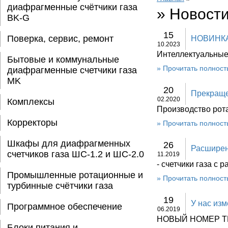
диафрагменные счётчики газа
»
Новост
BK-G
15
Поверка, сервис, ремонт
НОВИНКА
10.2023
Интеллектуальные
Бытовые и коммунальные
»
Прочитать полност
диафрагменные счетчики газа
MK
20
Прекраще
02.2020
Комплексы
Производство рот
Корректоры
»
Прочитать полност
Шкафы для диафрагменных
26
Расширен
счетчиков газа ШС-1.2 и ШС-2.0
11.2019
- счетчики газа с 
Промышленные ротационные и
»
Прочитать полност
турбинные счётчики газа
19
У нас из
Программное обеспечение
06.2019
НОВЫЙ НОМЕР ТЕЛ
Блоки питания и