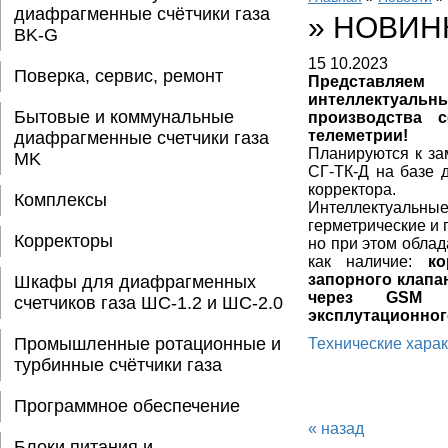
диафрагменные счётчики газа
»
НОВИН
BK-G
15
10.2023
Поверка, сервис, ремонт
Представл
интеллектуал
Бытовые и коммунальные
производства 
телеметрии!
диафрагменные счетчики газа
Планируются к за
MK
СГ-ТК-Д на базе 
корректора.
Комплексы
Интеллектуальн
герметрические и
Корректоры
но при этом обла
как наличие:
ко
запорного клапа
Шкафы для диафрагменных
через GSM к
счетчиков газа ШС-1.2 и ШС-2.0
эксплутационног
Промышленные ротационные и
Технические хара
турбинные счётчики газа
Программное обеспечение
« назад
Блоки питания и