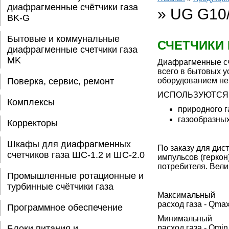
диафрагменные счётчики газа
»
UG G10
BK-G
Бытовые и коммунальные
СЧЕТЧИКИ 
диафрагменные счетчики газа
MK
Диафрагменные сч
всего в бытовых у
Поверка, сервис, ремонт
оборудованием не 
ИСПОЛЬЗУЮТСЯ 
Комплексы
природного г
газообразных
Корректоры
Шкафы для диафрагменных
По заказу для дис
счетчиков газа ШС-1.2 и ШС-2.0
импульсов (геркон)
потребителя. Вели
Промышленные ротационные и
турбинные счётчики газа
Максимальный
расход газа - Qma
Программное обеспечение
Минимальный
Блоки питания и
расход газа - Qmin