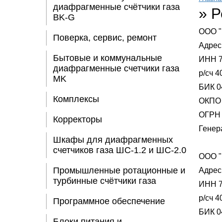
диафрагменные счётчики газа
»
Р
BK-G
ООО "
Поверка, сервис, ремонт
Адрес:
Бытовые и коммунальные
ИНН 7
диафрагменные счетчики газа
р/сч 
MK
БИК 0
Комплексы
ОКПО 
ОГРН 
Корректоры
Генер
Шкафы для диафрагменных
счетчиков газа ШС-1.2 и ШС-2.0
ООО "
Промышленные ротационные и
Адрес:
турбинные счётчики газа
ИНН 7
р/сч 
Программное обеспечение
БИК 0
Блоки питания и