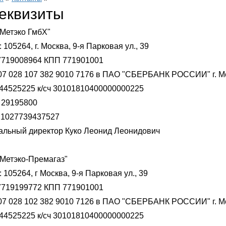
еквизиты
Метэко ГмбХ"
 105264, г. Москва, 9-я Парковая ул., 39
719008964 КПП 771901001
407 028 107 382 9010 7176 в ПАО "СБЕРБАНК РОССИИ" г. М
44525225 к/сч 30101810400000000225
29195800
1027739437527
альный директор Куко Леонид Леонидович
Метэко-Премагаз"
 105264, г Москва, 9-я Парковая ул., 39
719199772 КПП 771901001
407 028 102 382 9010 7126 в ПАО "СБЕРБАНК РОССИИ" г. М
44525225 к/сч 30101810400000000225