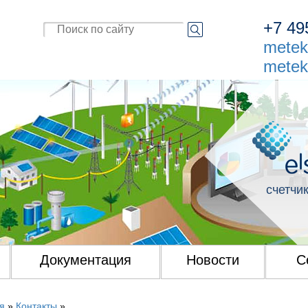
+7
49
metek
metek
счетчик
Документация
Новости
С
я
»
Контакты
»