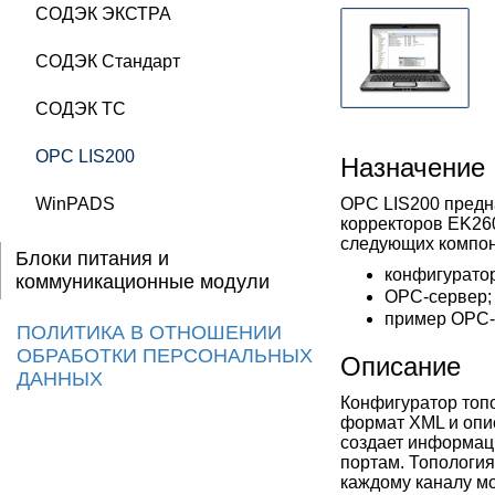
СОДЭК ЭКСТРА
СОДЭК Стандарт
СОДЭК ТС
OPC LIS200
Назначение
WinPADS
OPC LIS200 предн
корректоров EK260
следующих компон
Блоки питания и
конфигуратор
коммуникационные модули
OPC-сервер;
пример OPC-
ПОЛИТИКА В ОТНОШЕНИИ
ОБРАБОТКИ ПЕРСОНАЛЬНЫХ
Описание
ДАННЫХ
Конфигуратор топ
формат XML и опи
создает информац
портам. Топология
каждому каналу мо