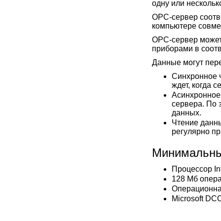
одну или нескольк
OPC-сервер соотве
компьютере совмес
OPC-сервер может
приборами в соотв
Данные могут пер
Синхронное ч
ждет, когда с
Асинхронное 
сервера. По 
данных.
Чтение данны
регулярно пр
Минимальны
Процессор In
128 Мб опер
Операционная
Microsoft DC